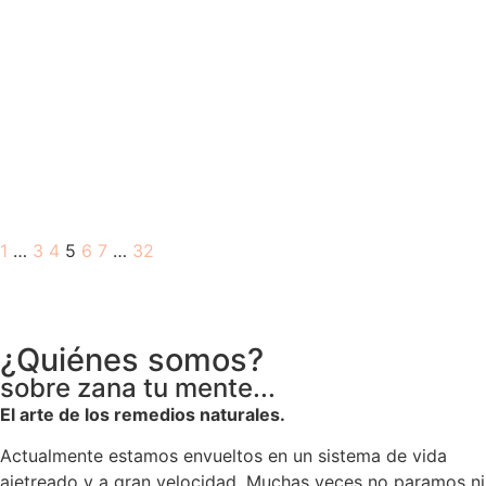
1
…
3
4
5
6
7
…
32
¿Quiénes somos?
sobre zana tu mente...
El arte de los remedios naturales.
Actualmente estamos envueltos en un sistema de vida
ajetreado y a gran velocidad. Muchas veces no paramos ni