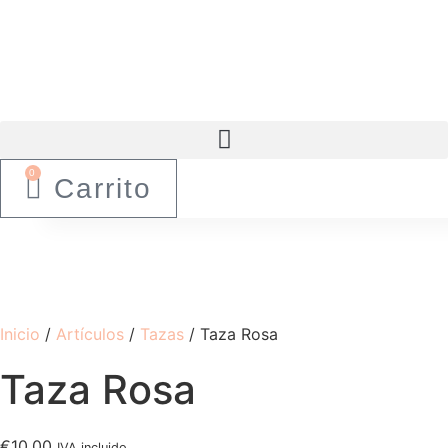
Ir
al
contenido
0
Carrito
Inicio
/
Artículos
/
Tazas
/ Taza Rosa
Taza Rosa
€
10.00
IVA incluido