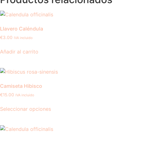
Llavero Caléndula
€
3.00
IVA incluido
Añadir al carrito
Camiseta Hibisco
€
15.00
IVA incluido
Este
Seleccionar opciones
producto
tiene
múltiples
variantes.