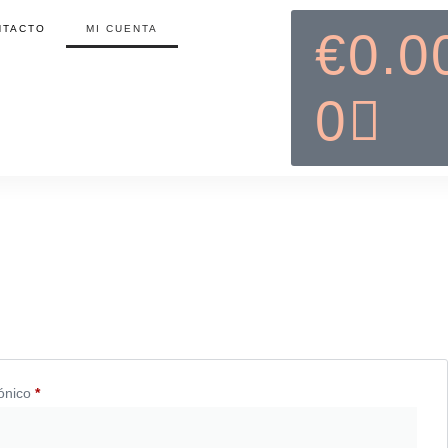
NTACTO
MI CUENTA
€
0.0
0
rónico
*