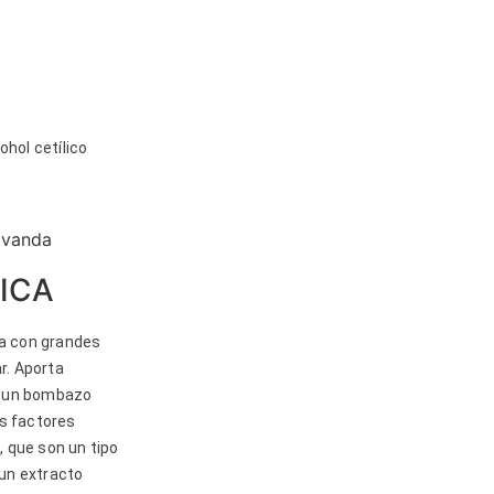
hol cetílico
ICA
nta con grandes
r. Aporta
er un bombazo
os factores
, que son un tipo
 un extracto