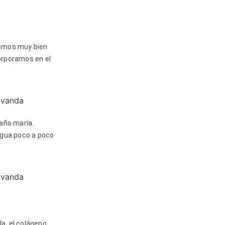
vemos muy bien
orporamos en el
año maría.
agua poco a poco
a, el colágeno