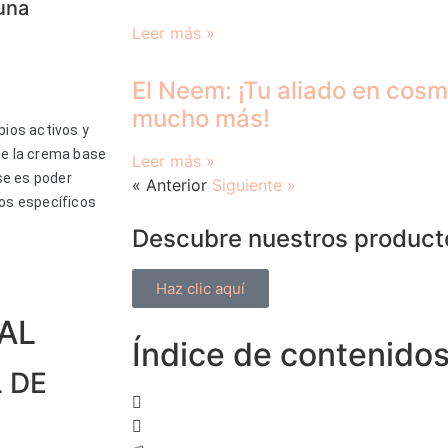
una
Leer más »
El Neem: ¡Tu aliado en cosm
mucho más!
pios activos y
ue la crema base
Leer más »
se es poder
« Anterior
Siguiente »
vos específicos
Descubre nuestros product
Haz clic aquí
AL
Índice de contenido
 DE