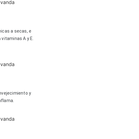
eicas a secas, e
 vitaminas A y E.
envejecimiento y
nflama.