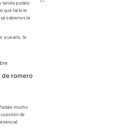
o tenéis podéis
o que falte le
o ya sabemos la
r a usarlo, te
o de romero
 añadáis mucho
 cuestión de
esencial.