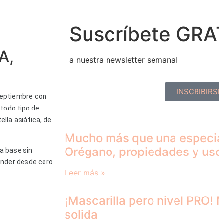
Suscríbete GRA
A,
a nuestra newsletter semanal
INSCRIBIRS
septiembre con
 todo tipo de
lla asiática, de
Mucho más que una especia
Orégano, propiedades y us
a base sin
render desde cero
Leer más »
¡Mascarilla pero nivel PRO! 
solida