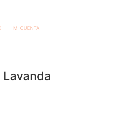
O
MI CUENTA
y Lavanda