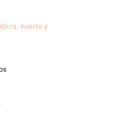
ética, huerto y
os
s