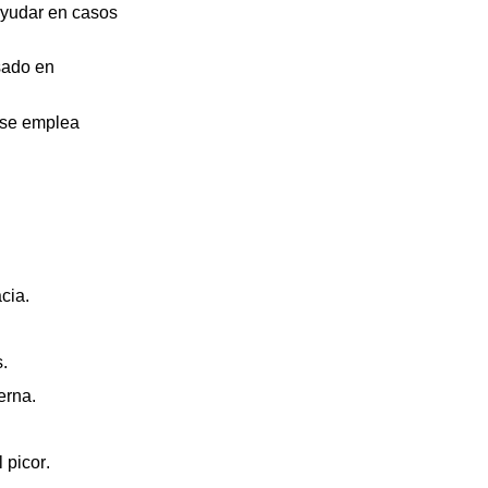
ayudar en casos
sado en
 se emplea
cia.
.
erna.
 picor.