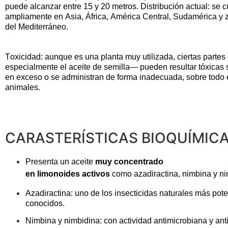
puede alcanzar entre 15 y 20 metros.
Distribución actual: se c
ampliamente en Asia, África, América Central, Sudamérica y 
del Mediterráneo.
Toxicidad: aunque es una planta muy utilizada, ciertas parte
especialmente el aceite de semilla— pueden resultar tóxicas s
en exceso o se administran de forma inadecuada, sobre todo 
animales.
CARASTERÍSTICAS BIOQUÍMIC
Presenta un aceite
muy concentrado
en
limonoides
activos
como
azadiractina
,
nimbina
y
ni
Azadiractina
: uno de los insecticidas naturales más pot
conocidos.
Nimbina
y
nimbidina
: con actividad antimicrobiana y anti