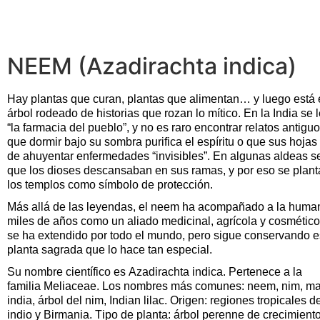
NEEM (Azadirachta indica)
Hay plantas que curan, plantas que alimentan… y luego está 
árbol rodeado de historias que rozan lo mítico. En la India s
“la farmacia del pueblo”, y no es raro encontrar relatos antig
que dormir bajo su sombra purifica el espíritu o que sus hoja
de ahuyentar enfermedades “invisibles”. En algunas aldeas se
que los dioses descansaban en sus ramas, y por eso se plant
los templos como símbolo de protección.
Más allá de las leyendas, el
neem
ha acompañado a la human
miles de años como un aliado medicinal, agrícola y cosmético
se ha extendido por todo el mundo, pero sigue conservando
e
planta sagrada que lo hace tan especial.
Su nombre científico es
Azadirachta
indica. Pertenece a la
f
amilia
Meliaceae.
Los n
ombres más comunes:
neem
, nim, ma
india, árbol del nim,
Indian
lilac.
Origen: regiones tropicales d
indio y Birmania.
Tipo de planta: árbol perenne de crecimient