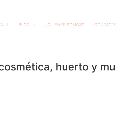
DA
BLOG
¿QUIÉNES SOMOS?
CONTACT
n cosmética, huerto y m