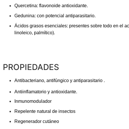
Quercetina: flavonoide antioxidante.
Gedunina
: con potencial antiparasitario.
Ácidos grasos esenciales: presentes sobre todo en el ace
linoleico, palmítico).
PROPIEDADES
Antibacteriano
, a
ntifúngico
y a
ntiparasitario
.
Antiinflamatorio
y a
ntioxidante.
Inmunomodulador
Repelente natural de insectos
Regenerador cutáneo