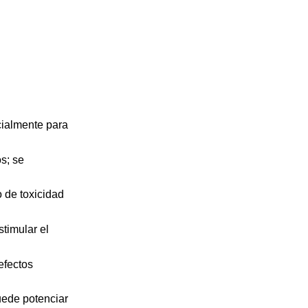
cialmente para
s; se
 de toxicidad
timular el
efectos
ede potenciar