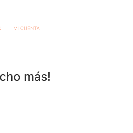
O
MI CUENTA
ucho más!