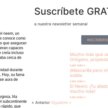
Suscríbete GRA
a nuestra newsletter semanal
el
neem
, un
e le conoce como
INSCRIBIRS
uos que aseguran
s eran capaces
 creía incluso
Mucho más que una
aba cerca de
Orégano, propieda
Leer más »
¡Mascarilla pero ni
idad durante
. Hoy, su fama
solida
se aura
de
Leer más »
El Neem: ¡Tu aliad
mucho más!
rgosa, lila
Leer más »
el subcontinente
« Anterior
Siguiente »
o rápido, que