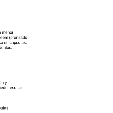
en menor
neem
(prensado
co en cápsulas,
üentos.
ón y
uede resultar
sulas.