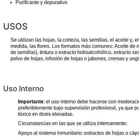
Purificante y depurativo
USOS
Se utilizan las hojas, la corteza, las semillas, el aceite y, 
medida, las flores.
Los f
ormatos más comunes:
Aceite de
de semillas), t
intura o extracto hidroalcohólico, e
xtracto se
p
olvo de hojas
, i
nfusión de hojas
o j
abones, cremas y ung
Uso Interno
Importante
: el uso interno debe hacerse con moderaci
preferiblemente bajo supervisión profesional, ya que p
tóxico en dosis elevadas.
Circunstancias en las que se utiliza internamente:
Apoyo al sistema inmunitario: extractos de hojas o cáp