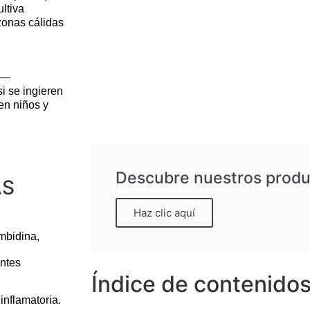
ultiva
zonas cálidas
s —
i se ingieren
en niños y
Descubre nuestros prod
AS
Haz clic aquí
mbidina
,
entes
Índice de contenido
inflamatoria.