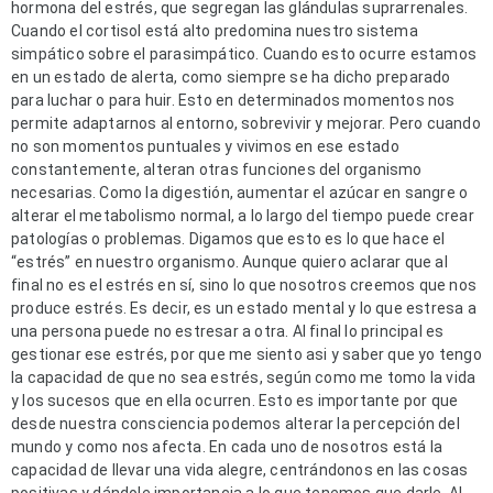
hormona del estrés, que segregan las glándulas suprarrenales. 
Cuando el cortisol está alto predomina nuestro sistema 
simpático sobre el parasimpático. Cuando esto ocurre estamos 
en un estado de alerta, como siempre se ha dicho preparado 
para luchar o para huir. Esto en determinados momentos nos 
permite adaptarnos al entorno, sobrevivir y mejorar. Pero cuando 
no son momentos puntuales y vivimos en ese estado 
constantemente, alteran otras funciones del organismo 
necesarias. Como la digestión, aumentar el azúcar en sangre o 
alterar el metabolismo normal, a lo largo del tiempo puede crear 
patologías o problemas. Digamos que esto es lo que hace el 
“estrés” en nuestro organismo. Aunque quiero aclarar que al 
final no es el estrés en sí, sino lo que nosotros creemos que nos 
produce estrés. Es decir, es un estado mental y lo que estresa a 
una persona puede no estresar a otra. Al final lo principal es 
gestionar ese estrés, por que me siento asi y saber que yo tengo 
la capacidad de que no sea estrés, según como me tomo la vida 
y los sucesos que en ella ocurren. Esto es importante por que 
desde nuestra consciencia podemos alterar la percepción del 
mundo y como nos afecta. En cada uno de nosotros está la 
capacidad de llevar una vida alegre, centrándonos en las cosas 
positivas y dándole importancia a lo que tenemos que darle. Al 