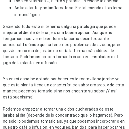
Rico en vitamina C, hierro y potasio. Previene la anemia.
Antioxidante y antiinflamatorio. Fortaleciendo el sistema
inmunológico.
Sabiendo todo esto si tenemos alguna patología que puede 
mejorar el diente de león, es una buena opción. Aunque no 
tengamos, nos viene bien tomarla como desintoxicante 
ocasional. Lo único que si tenemos problemas de azúcar, pues 
quizás en forma de jarabe no sería la forma más idónea de 
tomarlo. Podríamos optar a tomar la cruda en ensaladas o el 
jugo de la planta, en infusión, …
Yo en mi caso he optado por hacer este maravilloso jarabe ya 
que esta planta tiene un característico sabor amargo, y de esta 
manera podemos tomarla si no nos encanta su sabor. ¡Y así 
está buenisíma!
Podemos empezar a tomar una o dos cucharadas de este 
jarabe al día (depende de lo concentrado que lo hagamos). Pero 
no solo lo podemos tomarlo así, ya que podemos incorporarlo en 
nuestro café o infusión, en yogures, batidos, para hacer postres 