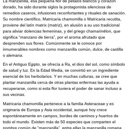
La manzanilla, esa pequeña flor de pétalos blancos y corazón
dorado, ha sido durante siglos la protagonista silenciosa de
remedios caseros, infusiones reconfortantes y rituales de sanación.
Su nombre científico, Matricaria chamomilla o Matricaria recutita,
proviene del latín matrix (matriz), en alusión a su uso tradicional
para aliviar dolencias femeninas, y del griego chamaímēlon, que
significa “manzano de tierra”, por el aroma afrutado que
desprenden sus flores. Comúnmente se le conoce por
innumerables nombres como manzanilla común, dulce, de castilla
o alemana.
En el Antiguo Egipto, se ofrecía a Ra, el dios del sol, como símbolo
de salud y luz. En la Edad Media, se convirtió en un ingrediente
esencial de los herbolarios. Y en muchas culturas, se cree que
plantar manzanilla cerca de otras plantas enfermas las ayuda a
recuperarse, como si esta flor tuviera el poder de sanar incluso a
sus vecinas.
Matricaria chamomilla pertenece a la familia Asteraceae y es
originaria de Europa y Asia occidental, aunque hoy crece
espontáneamente en campos, bordes de caminos y huertos de
todo el mundo. Existen más de 50 especies que comparten el
nombre común de “manzanilla”, entre ellas la manzanilla romana